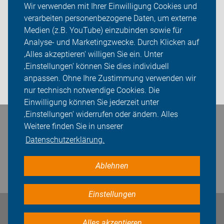
Wir verwenden mit Ihrer Einwilligung Cookies und
verarbeiten personenbezogene Daten, um externe
Über uns
Medien (z.B. YouTube) einzubinden sowie für
Sei dabei
Analyse- und Marketingzwecke. Durch Klicken auf
‚Alles akzeptieren‘ willigen Sie ein. Unter
Presse
‚Einstellungen‘ können Sie dies individuell
anpassen. Ohne Ihre Zustimmung verwenden wir
Login
nur technisch notwendige Cookies. Die
Einwilligung können Sie jederzeit unter
‚Einstellungen‘ widerrufen oder ändern. Alles
Bleiben Sie in Kontakt
Weitere finden Sie in unserer
Datenschutzerklärung.
Ablehnen
Einstellungen
Impressum
Datenschutz
Cookie-Einstellungen
Alles akzeptieren