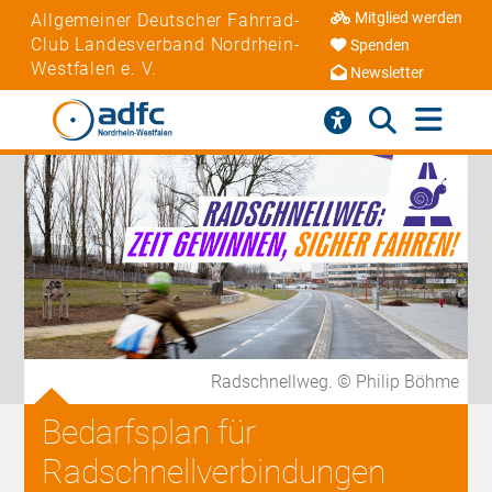
Mitglied werden
Allgemeiner Deutscher Fahrrad-
Club Landesverband Nordrhein-
Spenden
Westfalen e. V.
Newsletter
Radschnellweg. © Philip Böhme
Bedarfsplan für
Radschnellverbindungen