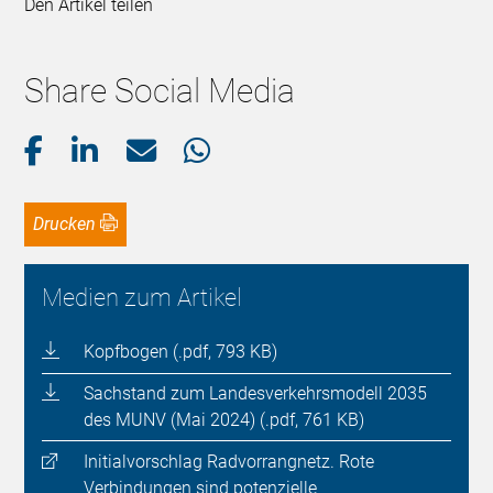
Den Artikel teilen
Share Social Media
Drucken
Medien zum Artikel
Kopfbogen (.pdf, 793 KB)
Sachstand zum Landesverkehrsmodell 2035
des MUNV (Mai 2024) (.pdf, 761 KB)
Initialvorschlag Radvorrangnetz. Rote
Verbindungen sind potenzielle