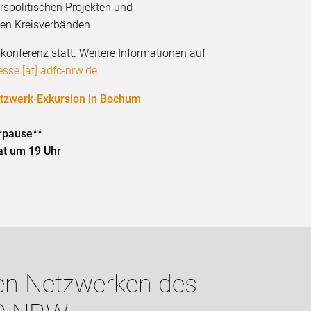
rspolitischen Projekten und
den Kreisverbänden
okonferenz statt. Weitere Informationen auf
esse [at] adfc-nrw.de
etzwerk-Exkursion in Bochum
rpause**
at um 19 Uhr
en Netzwerken des