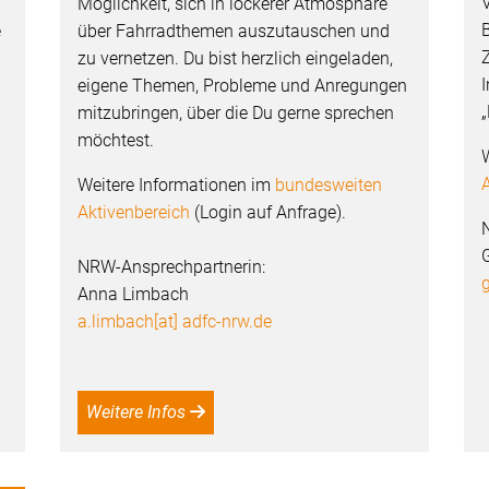
V
Möglichkeit, sich in lockerer Atmosphäre
B
e
über Fahrradthemen auszutauschen und
zu vernetzen. Du bist herzlich eingeladen,
eigene Themen, Probleme und Anregungen
„
mitzubringen, über die Du gerne sprechen
möchtest.
A
Weitere Informationen im
bundesweiten
Aktivenbereich
(Login auf Anfrage).
G
NRW-Ansprechpartnerin:
g
Anna Limbach
a.limbach[at] adfc-nrw.de
Weitere Infos