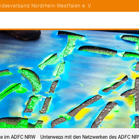
ndesverband Nordrhein-Westfalen e. V.
ke im ADFC NRW
Unterwegs mit den Netzwerken des ADFC N