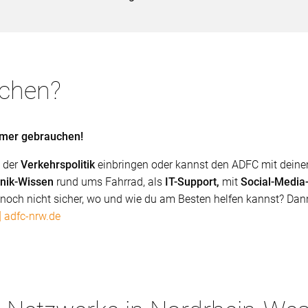
chen?
mmer gebrauchen!
n der
Verkehrspolitik
einbringen oder kannst den ADFC mit deinen 
nik-Wissen
rund ums Fahrrad, als
IT-Support,
mit
Social-Media
r noch nicht sicher, wo und wie du am Besten helfen kannst? Dan
] adfc-nrw.de