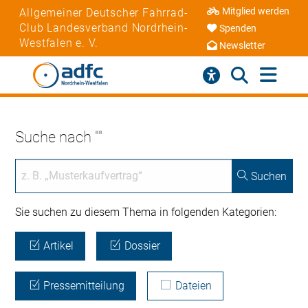
Mitglied werden
Allgemeiner Deutscher Fahrrad-
Club Landesverband Nordrhein-
Spenden
Westfalen e. V.
Newsletter
Suche nach ""
Suchen
Sie suchen zu diesem Thema in folgenden Kategorien:
Artikel
Dossier
Pressemitteilung
Dateien