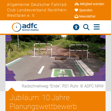
Mitglied werden
Allgemeiner Deutscher Fahrrad-
Club Landesverband Nordrhein-
Spenden
Westfalen e. V.
Newsletter
Radschnellweg "Ende", RS1 Ruhr. © ADFC NRW
Jubiläum: 10 Jahre
Planungswettbewerb