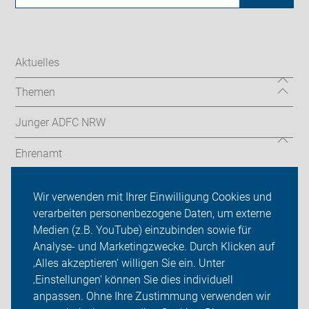
Aktuelles
Themen
Junger ADFC NRW
Ehrenamt
Radthemen
Wir verwenden mit Ihrer Einwilligung Cookies und
verarbeiten personenbezogene Daten, um externe
Über uns
Medien (z.B. YouTube) einzubinden sowie für
Sei dabei
Analyse- und Marketingzwecke. Durch Klicken auf
‚Alles akzeptieren‘ willigen Sie ein. Unter
Presse
‚Einstellungen‘ können Sie dies individuell
anpassen. Ohne Ihre Zustimmung verwenden wir
Login