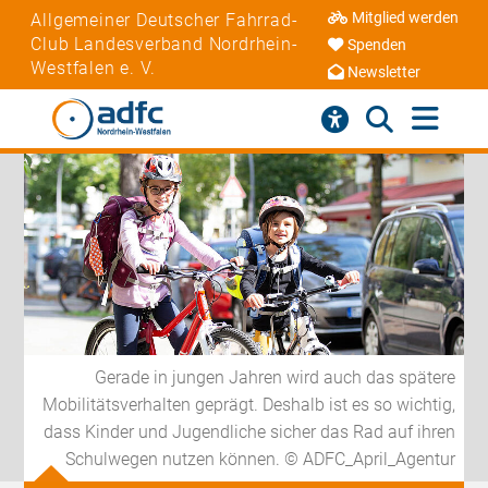
Mitglied werden
Allgemeiner Deutscher Fahrrad-
Club Landesverband Nordrhein-
Spenden
Westfalen e. V.
Newsletter
Gerade in jungen Jahren wird auch das spätere
Mobilitätsverhalten geprägt. Deshalb ist es so wichtig,
dass Kinder und Jugendliche sicher das Rad auf ihren
Schulwegen nutzen können. © ADFC_April_Agentur