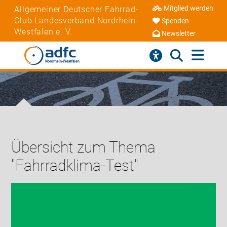
Mitglied werden
Allgemeiner Deutscher Fahrrad-
Club Landesverband Nordrhein-
Spenden
Westfalen e. V.
Newsletter
Übersicht zum Thema
"Fahrradklima-Test"