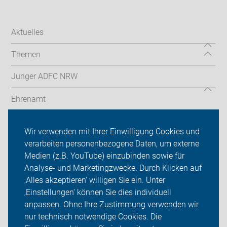
Aktuelles
Themen
Junger ADFC NRW
Ehrenamt
Radthemen
Wir verwenden mit Ihrer Einwilligung Cookies und
verarbeiten personenbezogene Daten, um externe
Über uns
Medien (z.B. YouTube) einzubinden sowie für
Sei dabei
Analyse- und Marketingzwecke. Durch Klicken auf
‚Alles akzeptieren‘ willigen Sie ein. Unter
Presse
‚Einstellungen‘ können Sie dies individuell
anpassen. Ohne Ihre Zustimmung verwenden wir
Login
nur technisch notwendige Cookies. Die