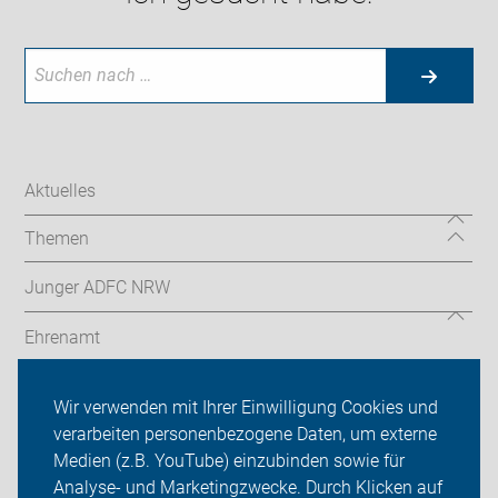
Aktuelles
Themen
Junger ADFC NRW
Ehrenamt
Radthemen
Wir verwenden mit Ihrer Einwilligung Cookies und
verarbeiten personenbezogene Daten, um externe
Über uns
Medien (z.B. YouTube) einzubinden sowie für
Sei dabei
Analyse- und Marketingzwecke. Durch Klicken auf