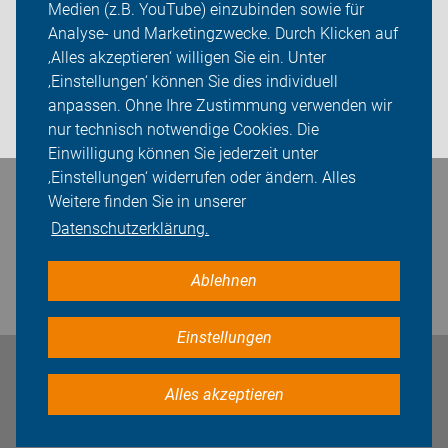
Medien (z.B. YouTube) einzubinden sowie für
Sei dabei
Analyse- und Marketingzwecke. Durch Klicken auf
‚Alles akzeptieren‘ willigen Sie ein. Unter
Presse
‚Einstellungen‘ können Sie dies individuell
anpassen. Ohne Ihre Zustimmung verwenden wir
Login
nur technisch notwendige Cookies. Die
Einwilligung können Sie jederzeit unter
‚Einstellungen‘ widerrufen oder ändern. Alles
Bleiben Sie in Kontakt
Weitere finden Sie in unserer
Datenschutzerklärung.
Ablehnen
Einstellungen
Impressum
Datenschutz
Cookie-Einstellungen
Alles akzeptieren