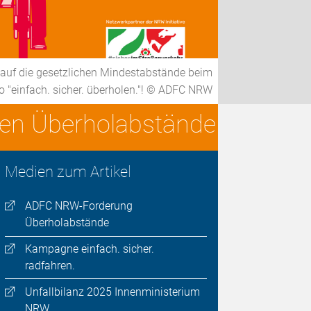
 auf die gesetzlichen Mindestabstände beim
"einfach. sicher. überholen."! © ADFC NRW
eren Überholabstände
Medien zum Artikel
ADFC NRW-Forderung
Überholabstände
Kampagne einfach. sicher.
radfahren.
Unfallbilanz 2025 Innenministerium
NRW