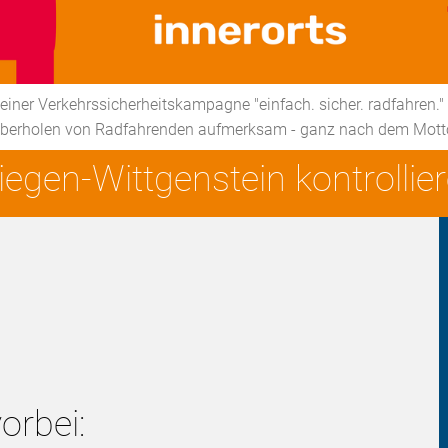
er Verkehrssicherheitskampagne "einfach. sicher. radfahren."
berholen von Radfahrenden aufmerksam - ganz nach dem Motto 
iegen-Wittgenstein kontrolli
orbei: