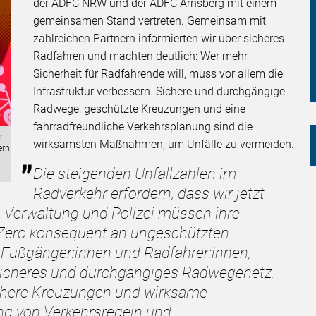
der ADFC NRW und der ADFC Arnsberg mit einem
gemeinsamen Stand vertreten. Gemeinsam mit
zahlreichen Partnern informierten wir über sicheres
Radfahren und machten deutlich: Wer mehr
Sicherheit für Radfahrende will, muss vor allem die
Infrastruktur verbessern. Sichere und durchgängige
Radwege, geschützte Kreuzungen und eine
fahrradfreundliche Verkehrsplanung sind die
r
wirksamsten Maßnahmen, um Unfälle zu vermeiden.
ern
Die steigenden Unfallzahlen im
Radverkehr erfordern, dass wir jetzt
, Verwaltung und Polizei müssen ihre
Zero konsequent an ungeschützten
 Fußgänger:innen und Radfahrer:innen,
 sicheres und durchgängiges Radwegenetz,
ichere Kreuzungen und wirksame
ng von Verkehrsregeln und