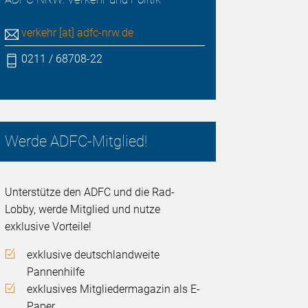
verkehr [at] adfc-nrw.de
0211 / 68708-22
Werde ADFC-Mitglied!
Unterstütze den ADFC und die Rad-
Lobby, werde Mitglied und nutze
exklusive Vorteile!
exklusive deutschlandweite
Pannenhilfe
exklusives Mitgliedermagazin als E-
Paper