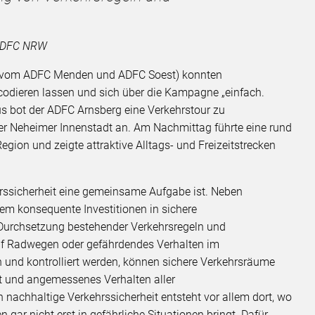
m ADFC NRW
t vom ADFC Menden und ADFC Soest) konnten
codieren lassen und sich über die Kampagne „einfach.
aus bot der ADFC Arnsberg eine Verkehrstour zu
er Neheimer Innenstadt an. Am Nachmittag führte eine rund
egion und zeigte attraktive Alltags- und Freizeitstrecken
hrssicherheit eine gemeinsame Aufgabe ist. Neben
lem konsequente Investitionen in sichere
 Durchsetzung bestehender Verkehrsregeln und
f Radwegen oder gefährdendes Verhalten im
 und kontrolliert werden, können sichere Verkehrsräume
 und angemessenes Verhalten aller
 nachhaltige Verkehrssicherheit entsteht vor allem dort, wo
 gar nicht erst in gefährliche Situationen bringt. Dafür