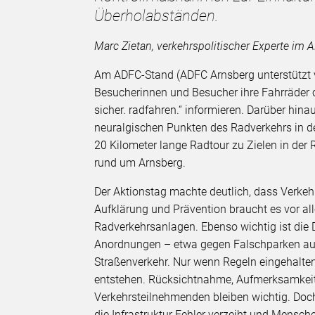
Überholabständen.
Marc Zietan, verkehrspolitischer Experte i
Am ADFC-Stand (ADFC Arnsberg unterstütz
Besucherinnen und Besucher ihre Fahrräder 
sicher. radfahren.“ informieren. Darüber hin
neuralgischen Punkten des Radverkehrs in d
20 Kilometer lange Radtour zu Zielen in der R
rund um Arnsberg.
Der Aktionstag machte deutlich, dass Verke
Aufklärung und Prävention braucht es vor al
Radverkehrsanlagen. Ebenso wichtig ist die
Anordnungen – etwa gegen Falschparken au
Straßenverkehr. Nur wenn Regeln eingehalten
entstehen. Rücksichtnahme, Aufmerksamkeit
Verkehrsteilnehmenden bleiben wichtig. Doch
die Infrastruktur Fehler verzeiht und Menschen