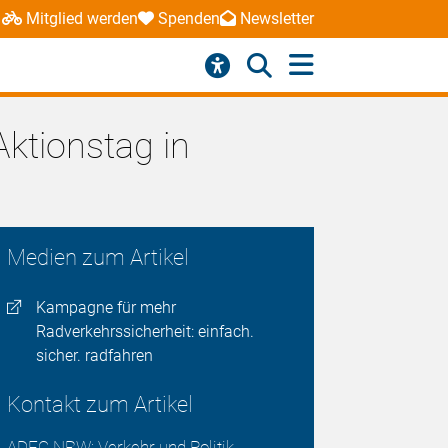
Mitglied werden
Spenden
Newsletter
Aktionstag in
Medien zum Artikel
Kampagne für mehr
Radverkehrssicherheit: einfach.
sicher. radfahren
Kontakt zum Artikel
ADFC NRW: Verkehr und Politik