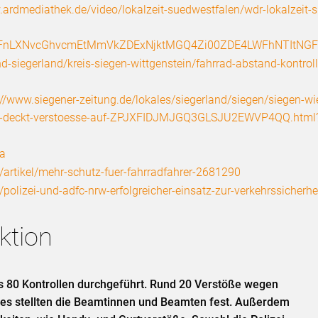
.ardmediathek.de/video/lokalzeit-suedwestfalen/wdr-lokalzeit-
cmFnLXNvcGhvcmEtMmVkZDExNjktMGQ4Zi00ZDE4LWFhNTItNG
-siegerland/kreis-siegen-wittgenstein/fahrrad-abstand-kontroll
://www.siegener-zeitung.de/lokales/siegerland/siegen/siegen-wie
lizei-deckt-verstoesse-auf-ZPJXFIDJMJGQ3GLSJU2EWVP4QQ.html
xa
/artikel/mehr-schutz-fuer-fahrradfahrer-2681290
/polizei-und-adfc-nrw-erfolgreicher-einsatz-zur-verkehrssicherhe
ktion
s 80 Kontrollen durchgeführt. Rund 20 Verstöße wegen
des stellten die Beamtinnen und Beamten fest. Außerdem