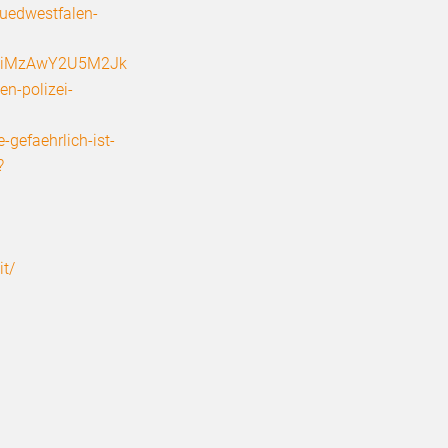
suedwestfalen-
FiMzAwY2U5M2Jk
en-polizei-
-gefaehrlich-ist-
?
it/