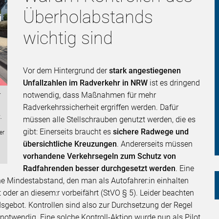
Überholabstands
wichtig sind
Vor dem Hintergrund der
stark angestiegenen
Unfallzahlen im Radverkehr in NRW
ist es dringend
-
notwendig, dass Maßnahmen für mehr
Radverkehrssicherheit ergriffen werden. Dafür
.
müssen alle Stellschrauben genutzt werden, die es
gibt: Einerseits braucht es
sichere Radwege und
er
übersichtliche Kreuzungen
. Andererseits müssen
vorhandene Verkehrsegeln zum Schutz von
Radfahrenden besser durchgesetzt werden
. Eine
ene Mindestabstand, den man als Autofahrer:in einhalten
oder an diesem:r vorbeifährt (StVO § 5). Leider beachten
dsgebot. Kontrollen sind also zur Durchsetzung der Regel
otwendig. Eine solche Kontroll-Aktion wurde nun als Pilot