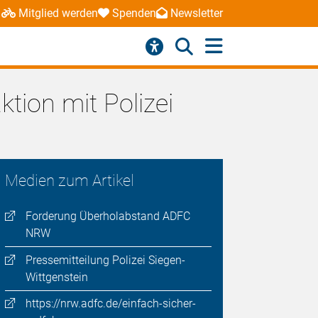
Mitglied werden
Spenden
Newsletter
tion mit Polizei
Medien zum Artikel
Forderung Überholabstand ADFC
NRW
Pressemitteilung Polizei Siegen-
Wittgenstein
https://nrw.adfc.de/einfach-sicher-