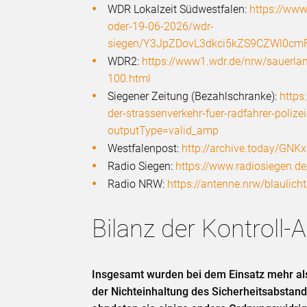
WDR Lokalzeit Südwestfalen:
https://www
oder-19-06-2026/wdr-
siegen/Y3JpZDovL3dkci5kZS9CZWl0
WDR2:
https://www1.wdr.de/nrw/sauerland
100.html
Siegener Zeitung (Bezahlschranke):
https
der-strassenverkehr-fuer-radfahrer-po
outputType=valid_amp
Westfalenpost:
http://archive.today/GNK
Radio Siegen:
https://www.radiosiegen.de
Radio NRW:
https://antenne.nrw/blaulicht
Bilanz der Kontroll-A
Insgesamt wurden bei dem Einsatz mehr al
der Nichteinhaltung des Sicherheitsabstan