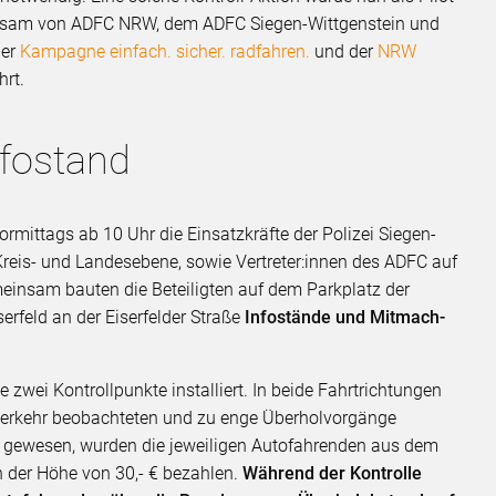
insam von ADFC NRW, dem ADFC Siegen-Wittgenstein und
der
Kampagne einfach. sicher. radfahren.
und der
NRW
rt.
nfostand
rmittags ab 10 Uhr die Einsatzkräfte der Polizei Siegen-
n Kreis- und Landesebene, sowie Vertreter:innen des ADFC auf
einsam bauten die Beteiligten auf dem Parkplatz der
erfeld an der Eiserfelder Straße
Infostände und Mitmach-
ße zwei Kontrollpunkte installiert. In beide Fahrtrichtungen
n Verkehr beobachteten und zu enge Überholvorgänge
g gewesen, wurden die jeweiligen Autofahrenden aus dem
 der Höhe von 30,- € bezahlen.
Während der Kontrolle