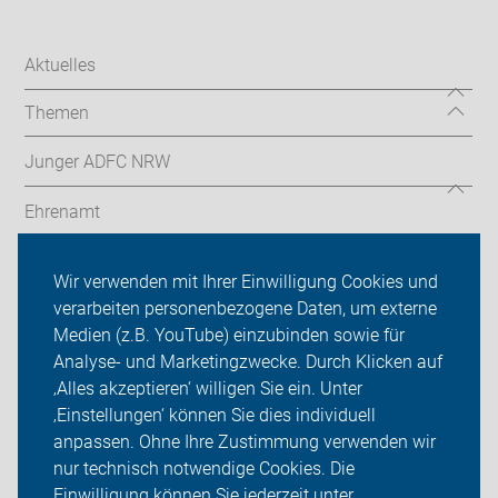
Aktuelles
Themen
Junger ADFC NRW
Ehrenamt
Radthemen
Wir verwenden mit Ihrer Einwilligung Cookies und
verarbeiten personenbezogene Daten, um externe
Über uns
Medien (z.B. YouTube) einzubinden sowie für
Sei dabei
Analyse- und Marketingzwecke. Durch Klicken auf
‚Alles akzeptieren‘ willigen Sie ein. Unter
Presse
‚Einstellungen‘ können Sie dies individuell
anpassen. Ohne Ihre Zustimmung verwenden wir
Login
nur technisch notwendige Cookies. Die
Einwilligung können Sie jederzeit unter