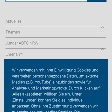
Aktuelles
Themen
Junger ADFC NRW
Ehrenamt
Radthemen
Wir verwenden mit Ihrer Einwilligung Cookies und
verarbeiten personenbezogene Daten, um externe
Über uns
Medien (z.B. YouTube) einzubinden sowie für
Sei dabei
Analyse- und Marketingzwecke. Durch Klicken auf
‚Alles akzeptieren‘ willigen Sie ein. Unter
Presse
‚Einstellungen‘ können Sie dies individuell
anpassen. Ohne Ihre Zustimmung verwenden wir
Login