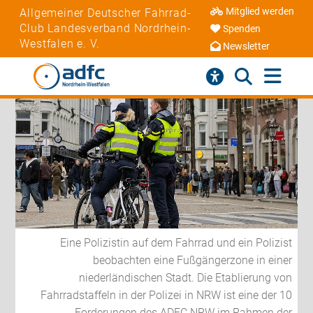
Mitglied werden
Allgemeiner Deutscher Fahrrad-
Club Landesverband Nordrhein-
Spenden
Westfalen e. V.
Newsletter
Eine Polizistin auf dem Fahrrad und ein Polizist
beobachten eine Fußgängerzone in einer
niederländischen Stadt. Die Etablierung von
Fahrradstaffeln in der Polizei in NRW ist eine der 10
Forderungen des ADFC NRW im Rahmen der