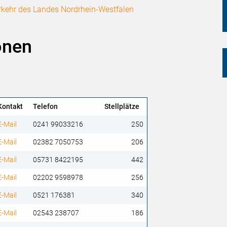
rkehr des Landes Nordrhein-Westfalen
ionen
Kontakt
Telefon
Stellplätze
E-Mail
0241 99033216
250
E-Mail
02382 7050753
206
E-Mail
05731 8422195
442
E-Mail
02202 9598978
256
E-Mail
0521 176381
340
E-Mail
02543 238707
186